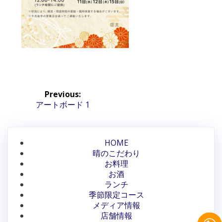
投
Previous:
稿
Previous
アートボード 1
post:
ナ
ビ
HOME
晴のこだわり
ゲ
お料理
ー
お酒
ランチ
シ
季節限定コース
メディア情報
ョ
店舗情報