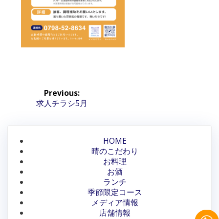
投
Previous:
稿
Previous
求人チラシ5月
post:
ナ
ビ
HOME
晴のこだわり
ゲ
お料理
ー
お酒
ランチ
シ
季節限定コース
メディア情報
ョ
店舗情報