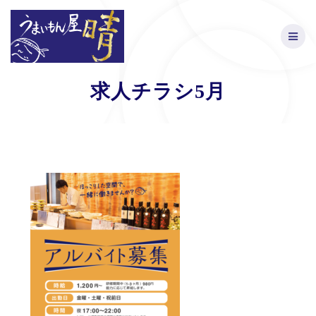
Skip
to
content
求人チラシ5月