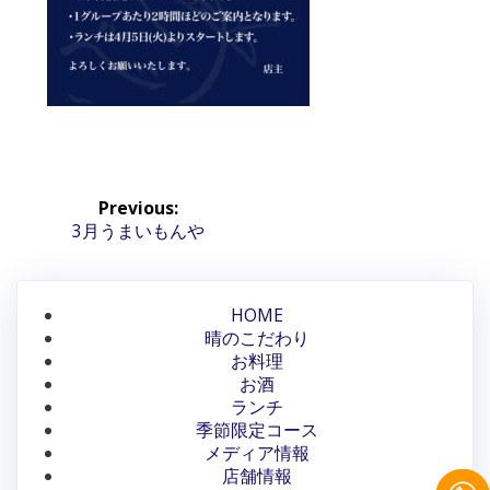
投
Previous:
稿
Previous
3月うまいもんや
post:
ナ
ビ
HOME
晴のこだわり
ゲ
お料理
ー
お酒
ランチ
シ
季節限定コース
メディア情報
ョ
店舗情報