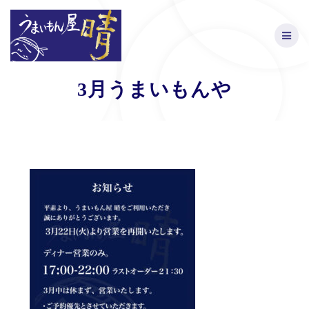
Skip
to
content
3月うまいもんや