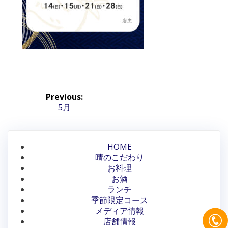
投
Previous:
稿
Previous
5月
post:
ナ
ビ
HOME
晴のこだわり
ゲ
お料理
ー
お酒
ランチ
シ
季節限定コース
メディア情報
ョ
店舗情報