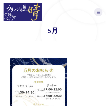
Skip
to
content
5月