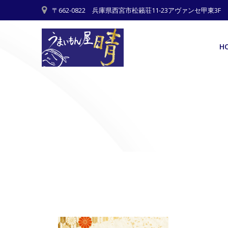
Skip
〒662-0822 兵庫県西宮市松籟荘11-23アヴァンセ甲東3F
to
content
H