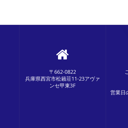
ナ
ビ
ゲ
ー
シ
ョ
ン
〒662-0822
兵庫県西宮市松籟荘11-23アヴァ
ンセ甲東3F
営業日