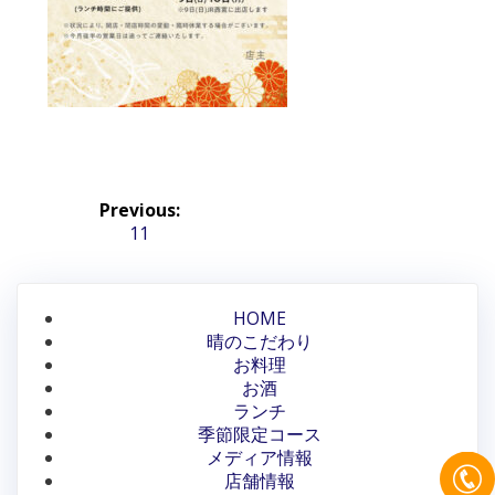
投
Previous:
稿
Previous
11
post:
ナ
ビ
HOME
晴のこだわり
ゲ
お料理
ー
お酒
ランチ
シ
季節限定コース
メディア情報
ョ
店舗情報