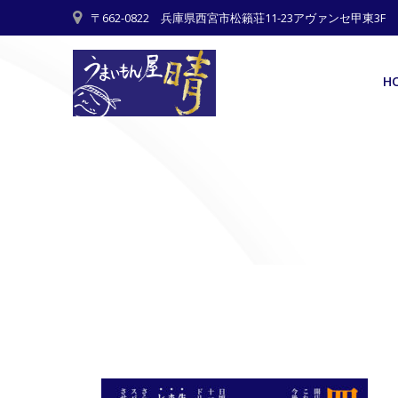
Skip
〒662-0822 兵庫県西宮市松籟荘11-23アヴァンセ甲東3F
to
content
H