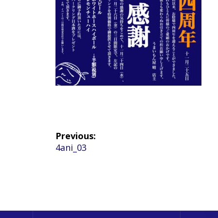
投
Previous:
Previous
4ani_03
稿
post:
ナ
ビ
ゲ