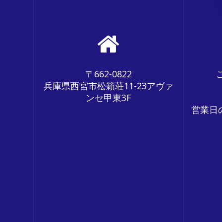
ー
シ
ョ
ン
〒662-0822
兵庫県西宮市松籟荘11-23アヴァ
ンセ甲東3F
営業日