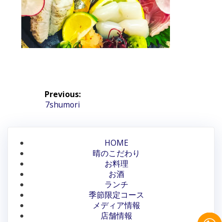
投
Previous:
稿
Previous
7shumori
post:
ナ
ビ
HOME
晴のこだわり
ゲ
お料理
ー
お酒
ランチ
シ
季節限定コース
メディア情報
ョ
店舗情報