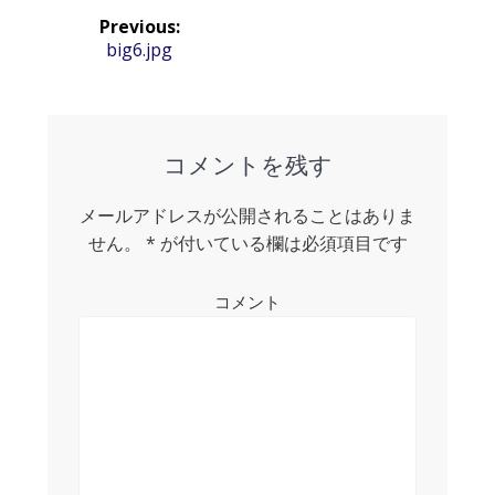
投
Previous:
稿
Previous
big6.jpg
post:
ナ
ビ
ゲ
コメントを残す
ー
メールアドレスが公開されることはありま
シ
せん。
*
が付いている欄は必須項目です
ョ
コメント
ン