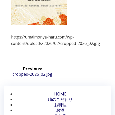
https://umaimonya-haru.com/wp-
content/uploads/2026/02/cropped-2026_02.jpg
投
Previous:
稿
Previous
cropped-2026_02.jpg
post:
ナ
ビ
HOME
晴のこだわり
ゲ
お料理
ー
お酒