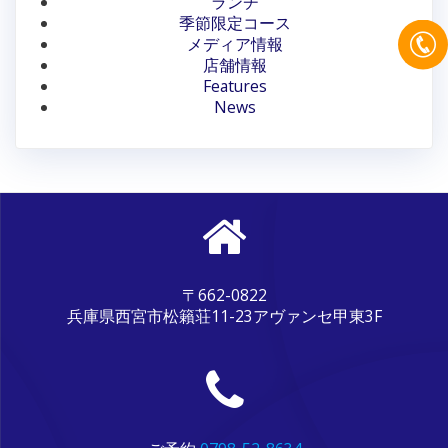
ランチ
シ
季節限定コース
メディア情報
ョ
店舗情報
ン
Features
News
〒662-0822
兵庫県西宮市松籟荘11-23アヴァンセ甲東3F