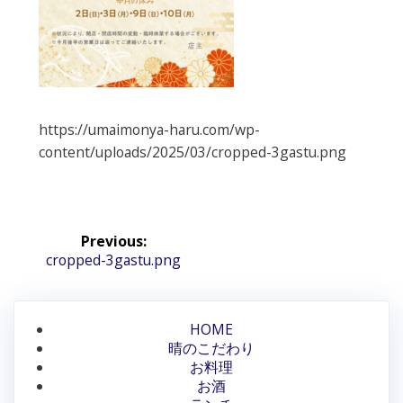
https://umaimonya-haru.com/wp-
content/uploads/2025/03/cropped-3gastu.png
投
Previous:
稿
Previous
cropped-3gastu.png
post:
ナ
ビ
HOME
晴のこだわり
ゲ
お料理
ー
お酒