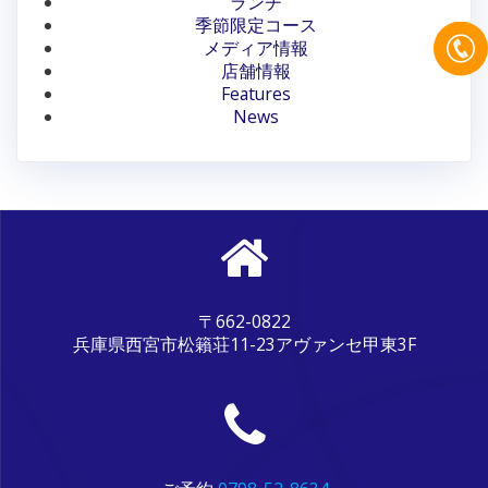
ランチ
シ
季節限定コース
メディア情報
ョ
店舗情報
ン
Features
News
〒662-0822
兵庫県西宮市松籟荘11-23アヴァンセ甲東3F