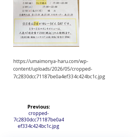
https://umaimonya-haru.com/wp-
content/uploads/2026/05/cropped-
7c2830dcc71187be0a4ef334c424bc1c.jpg
投
Previous:
稿
Previous
cropped-
7c2830dcc71187be0a4
post:
ナ
ef334c424bc1c.jpg
ビ