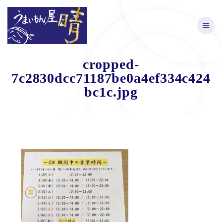
Skip
to
content
cropped-
7c2830dcc71187be0a4ef334c424
bc1c.jpg