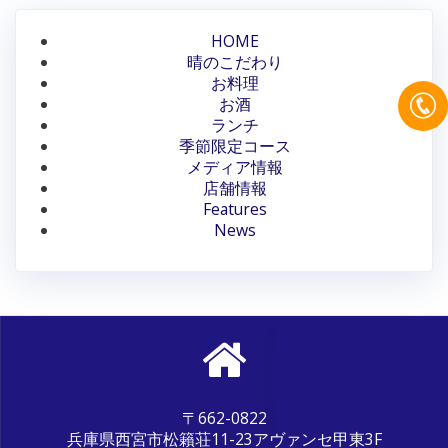
ゲ
HOME
ー
晴のこだわり
お料理
シ
お酒
ランチ
ョ
季節限定コース
ン
メディア情報
店舗情報
Features
News
〒662-0822
兵庫県西宮市松籟荘11-23アヴァンセ甲東3F