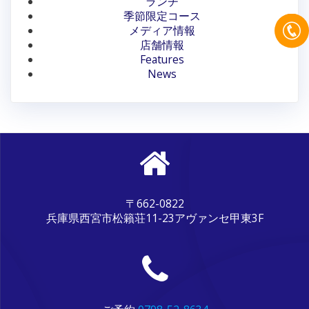
ランチ
シ
季節限定コース
メディア情報
ョ
店舗情報
ン
Features
News
〒662-0822
兵庫県西宮市松籟荘11-23アヴァンセ甲東3F