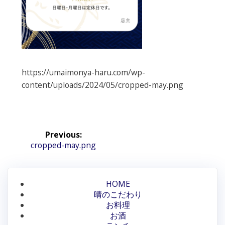
https://umaimonya-haru.com/wp-
content/uploads/2024/05/cropped-may.png
投
Previous:
稿
Previous
cropped-may.png
post:
ナ
ビ
HOME
晴のこだわり
ゲ
お料理
ー
お酒