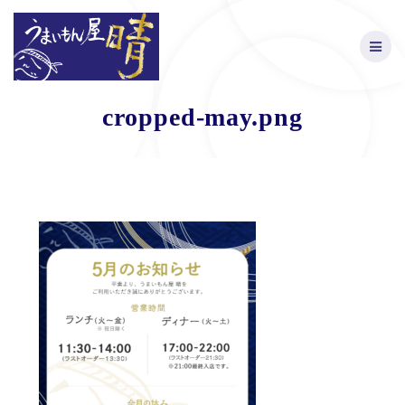
Skip
to
content
cropped-may.png