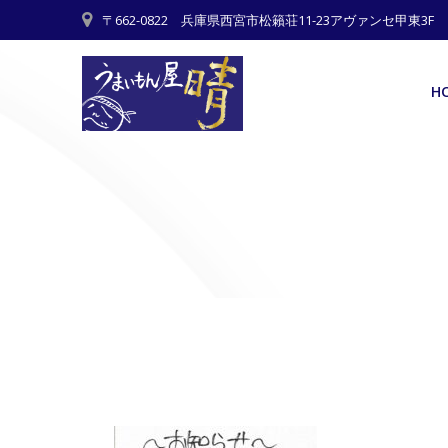
Skip
〒662-0822 兵庫県西宮市松籟荘11-23アヴァンセ甲東3F
to
content
H