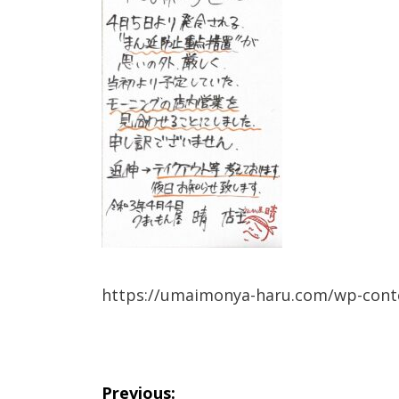
https://umaimonya-haru.com/wp-cont
投
Previous: