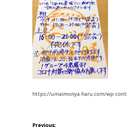
https://umaimonya-haru.com/wp-cont
投
Previous: