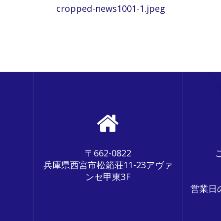
Previous
cropped-news1001-1.jpeg
稿
post:
ナ
ビ
ゲ
ー
シ
ョ
ン
〒662-0822
兵庫県西宮市松籟荘11-23アヴァ
ンセ甲東3F
営業日