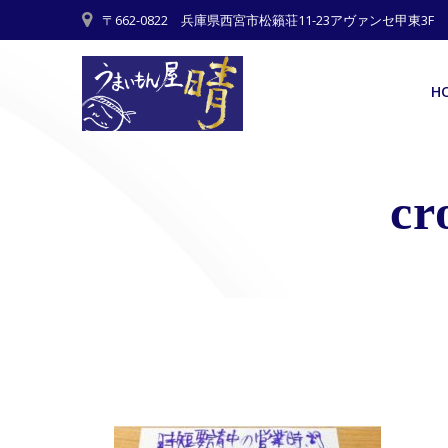
Skip
〒662-0822 兵庫県西宮市松籟荘11-23アヴァンセ甲東3F
to
content
H
cr