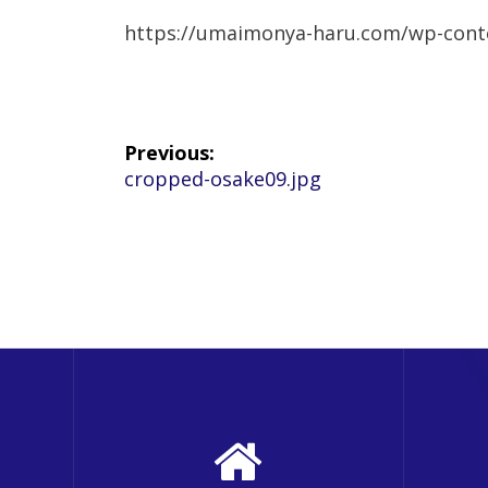
https://umaimonya-haru.com/wp-cont
投
Previous:
Previous
cropped-osake09.jpg
稿
post:
ナ
ビ
ゲ
ー
シ
ョ
ン