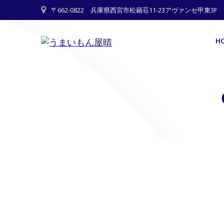
Skip
〒662-0822 兵庫県西宮市松籟荘11-23アヴァンセ甲東3F
to
content
H