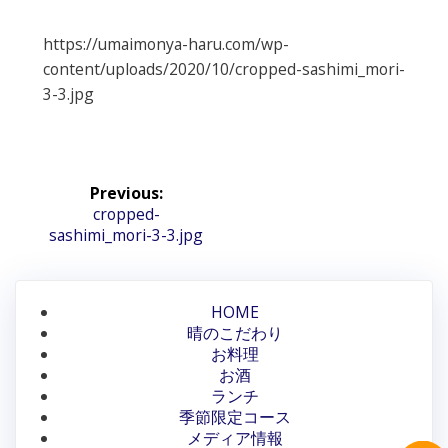
https://umaimonya-haru.com/wp-
content/uploads/2020/10/cropped-sashimi_mori-
3-3.jpg
投
Previous:
稿
Previous
cropped-
sashimi_mori-3-3.jpg
post:
ナ
ビ
HOME
ゲ
晴のこだわり
ー
お料理
お酒
シ
ランチ
季節限定コース
ョ
メディア情報