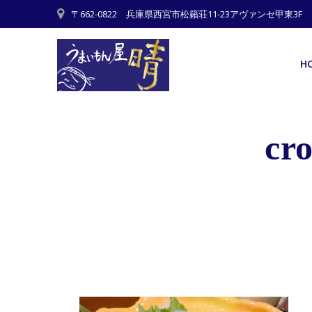
Skip
〒662-0822 兵庫県西宮市松籟荘11-23アヴァンセ甲東3F
to
content
H
cr