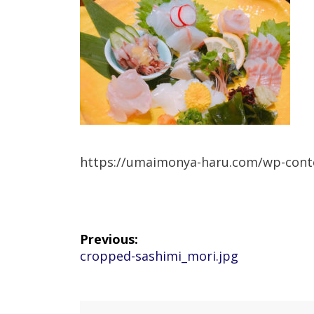
https://umaimonya-haru.com/wp-cont
投
Previous:
Previous
cropped-sashimi_mori.jpg
稿
post:
ナ