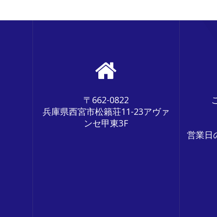
〒662-0822
兵庫県西宮市松籟荘11-23アヴァ
ンセ甲東3F
営業日