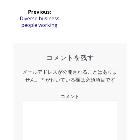
投
Previous:
稿
Previous
Diverse business
post:
people working
ナ
ビ
ゲ
コメントを残す
ー
シ
メールアドレスが公開されることはありま
せん。
*
が付いている欄は必須項目です
ョ
ン
コメント