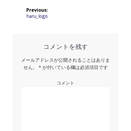
投
Previous:
稿
Previous
haru_logo
post:
ナ
ビ
ゲ
コメントを残す
ー
メールアドレスが公開されることはありま
シ
せん。
*
が付いている欄は必須項目です
ョ
コメント
ン