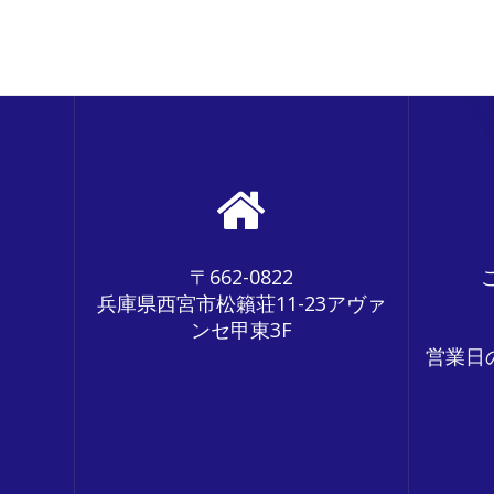
ナ
ビ
ゲ
ー
シ
ョ
ン
〒662-0822
兵庫県西宮市松籟荘11-23アヴァ
ンセ甲東3F
営業日