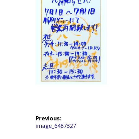
投
Previous:
Previous
image_6487327
稿
post: