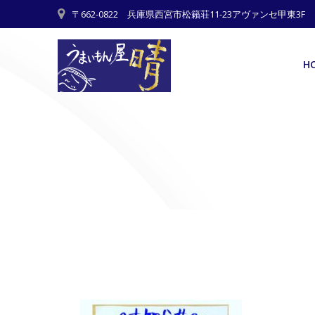
Skip
〒662-0822 兵庫県西宮市松籟荘11-23アヴァンセ甲東3F
to
content
H