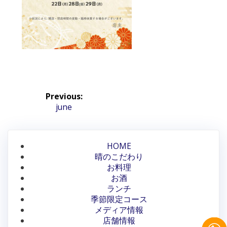
投
Previous:
稿
Previous
june
post:
ナ
ビ
HOME
晴のこだわり
ゲ
お料理
ー
お酒
ランチ
シ
季節限定コース
メディア情報
ョ
店舗情報