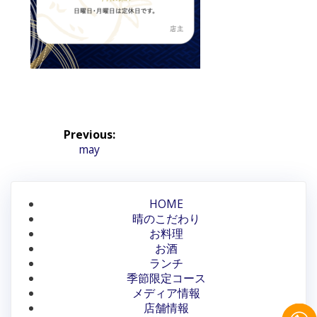
投
Previous:
稿
Previous
may
post:
ナ
ビ
HOME
晴のこだわり
ゲ
お料理
ー
お酒
ランチ
シ
季節限定コース
メディア情報
ョ
店舗情報