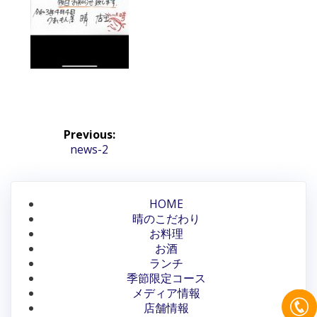
投
Previous:
稿
Previous
news-2
post:
ナ
ビ
HOME
晴のこだわり
ゲ
お料理
ー
お酒
ランチ
シ
季節限定コース
メディア情報
ョ
店舗情報