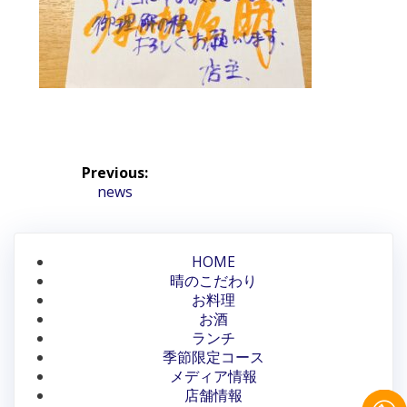
投
Previous:
稿
Previous
news
post:
ナ
ビ
HOME
晴のこだわり
ゲ
お料理
ー
お酒
ランチ
シ
季節限定コース
メディア情報
ョ
店舗情報