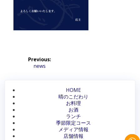
投
Previous:
稿
Previous
news
post:
ナ
ビ
HOME
晴のこだわり
ゲ
お料理
ー
お酒
ランチ
シ
季節限定コース
メディア情報
ョ
店舗情報