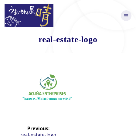
Skip
to
content
real-estate-logo
投
Previous:
稿
Previous
real-estate-logo