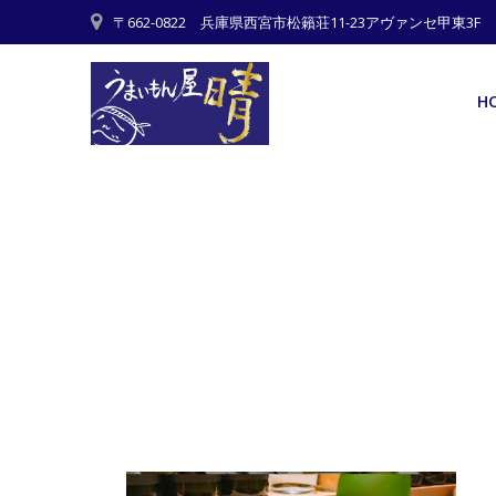
Skip
〒662-0822 兵庫県西宮市松籟荘11-23アヴァンセ甲東3F
to
content
H