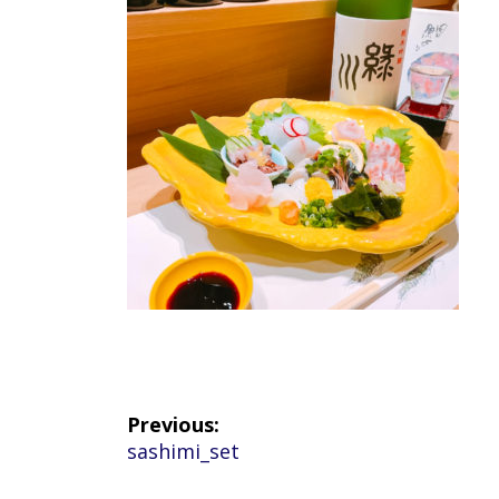
投
Previous:
Previous
sashimi_set
稿
post: