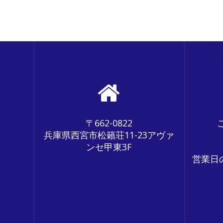
〒662-0822
兵庫県西宮市松籟荘11-23アヴァ
ンセ甲東3F
営業日