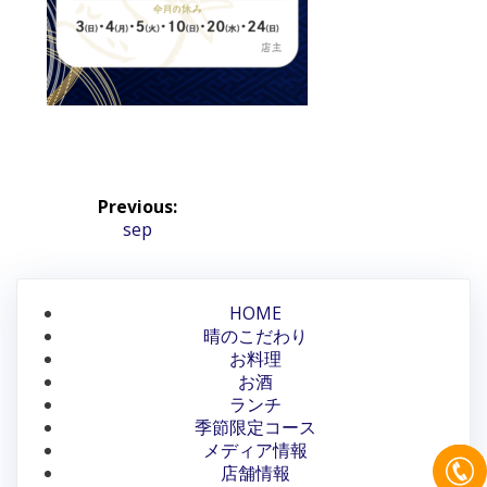
投
Previous:
稿
Previous
sep
post:
ナ
ビ
HOME
晴のこだわり
ゲ
お料理
ー
お酒
ランチ
シ
季節限定コース
メディア情報
ョ
店舗情報