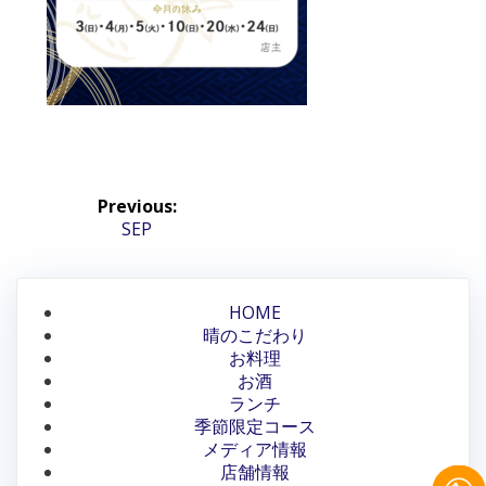
投
Previous:
稿
Previous
SEP
post:
ナ
ビ
HOME
晴のこだわり
ゲ
お料理
ー
お酒
ランチ
シ
季節限定コース
メディア情報
ョ
店舗情報