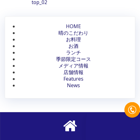
稿
Previous
top_02
post:
ナ
ビ
HOME
晴のこだわり
ゲ
お料理
ー
お酒
ランチ
シ
季節限定コース
メディア情報
ョ
店舗情報
ン
Features
News