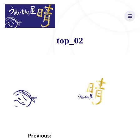
Skip
to
content
top_02
投
Previous: