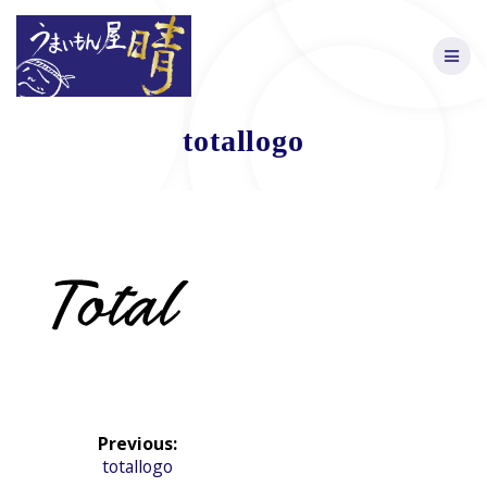
Skip
to
content
totallogo
投
Previous:
稿
Previous
totallogo