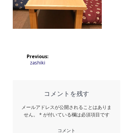
投
Previous:
稿
Previous
zashiki
post:
ナ
ビ
ゲ
コメントを残す
ー
メールアドレスが公開されることはありま
シ
せん。
*
が付いている欄は必須項目です
ョ
コメント